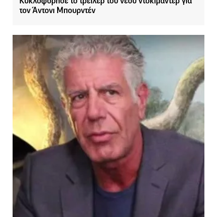
Κυκλοφόρησε το τρέιλερ του νέου ντοκιμαντέρ για
τον Άντονι Μπουρντέν