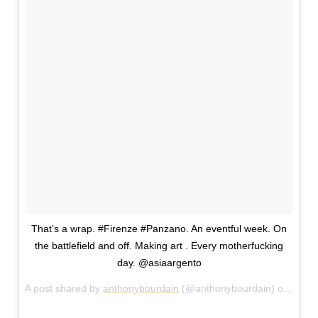
That’s a wrap. #Firenze #Panzano. An eventful week. On
the battlefield and off. Making art . Every motherfucking
day. @asiaargento
A post shared by
anthonybourdain
(@anthonybourdain) on
May 2