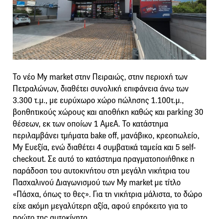
Το νέο My market στην Πειραιώς, στην περιοχή των
Πετραλώνων, διαθέτει συνολική επιφάνεια άνω των
3.300 τ.μ., με ευρύχωρο χώρο πώλησης 1.100τ.μ.,
βοηθητικούς χώρους και αποθήκη καθώς και parking 30
θέσεων, εκ των οποίων 1 ΑμεΑ. Το κατάστημα
περιλαμβάνει τμήματα bake off, μανάβικο, κρεοπωλείο,
My Ευεξία, ενώ διαθέτει 4 συμβατικά ταμεία και 5 self-
checkout. Σε αυτό το κατάστημα πραγματοποιήθηκε η
παράδοση του αυτοκινήτου στη μεγάλη νικήτρια του
Πασχαλινού Διαγωνισμού των My market με τίτλο
«Πάσχα, όπως το θες». Για τη νικήτρια μάλιστα, το δώρο
είχε ακόμη μεγαλύτερη αξία, αφού επρόκειτο για το
πρώτο της αυτοκίνητο.