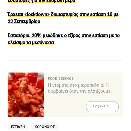
εστιάτορες για την επόμενη μέρα
Έρχεται «lockdown» διαμαρτυρίας στην εστίαση 16 με
22 Σεπτεμβρίου
Εστιατόρια: 20% μειώθηκε ο τζίρος στην εστίαση με το
κλείσιμο τα μεσάνυχτα
FOOD SCIENCE
Η ντομάτα στο μικροσκόπιο: Τι
συμβαίνει όταν την αλατίζουμε;
ΣΥΝΕΧΕΙΑ
ΕΣΤΊΑΣΗ
ΚΟΡΩΝΟΪΌΣ