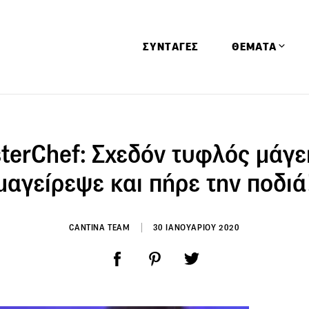
ΣΥΝΤΑΓΕΣ
ΘΕΜΑΤΑ
Απόψεις
Αφιερώματα
terChef: Σχεδόν τυφλός μάγε
Ειδήσεις
μαγείρεψε και πήρε την ποδιά
Έρευνες
Οινοπνευματώ
CANTINA TEAM
30 ΙΑΝΟΥΑΡΙΟΥ 2020
Παιδί
Υγεία & Διατρ