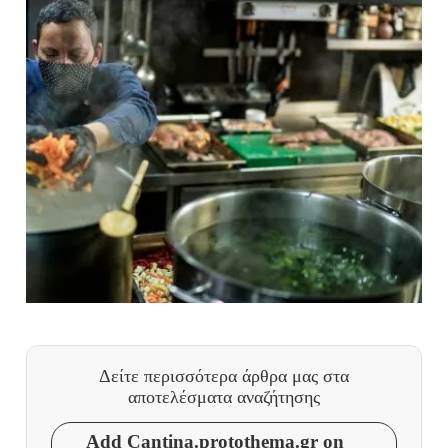
Δείτε περισσότερα άρθρα μας
στα
αποτελέσματα αναζήτησης
Add Cantina.protothema.gr on