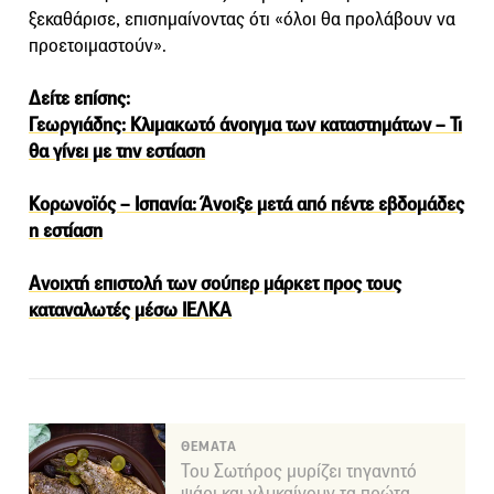
ξεκαθάρισε, επισημαίνοντας ότι «όλοι θα προλάβουν να
προετοιμαστούν».
Δείτε επίσης:
Γεωργιάδης: Κλιμακωτό άνοιγμα των καταστημάτων – Τι
θα γίνει με την εστίαση
Κορωνοϊός – Ισπανία: Άνοιξε μετά από πέντε εβδομάδες
η εστίαση
Ανοιχτή επιστολή των σούπερ μάρκετ προς τους
καταναλωτές μέσω ΙΕΛΚΑ
ΘΕΜΑΤΑ
Του Σωτήρος μυρίζει τηγανητό
ψάρι και γλυκαίνουν τα πρώτα