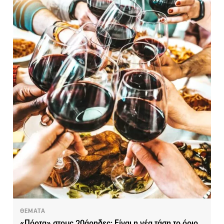
ΘΕΜΑΤΑ
«Πόρτα» στους 20άρηδες: Είναι η νέα τάση το όριο