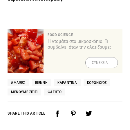
FOOD SCIENCE
Η ντομάτα στο μικροσκόπιο: Τι
συμβαίνει όταν την αλατίζουμε;
ΣΥΝΕΧΕΙΑ
ΆΜΑΞΕΣ
ΒΙΈΝΝΗ
ΚΑΡΑΝΤΊΝΑ
ΚΟΡΩΝΟΪΌΣ
ΜΈΝΟΥΜΕ ΣΠΊΤΙ
ΦΑΓΗΤΌ
SHARE THIS ARTICLE