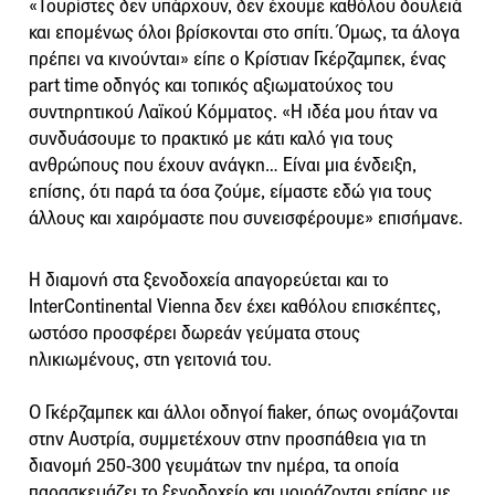
«Τουρίστες δεν υπάρχουν, δεν έχουμε καθόλου δουλειά
και επομένως όλοι βρίσκονται στο σπίτι. Όμως, τα άλογα
πρέπει να κινούνται» είπε ο Κρίστιαν Γκέρζαμπεκ, ένας
part time οδηγός και τοπικός αξιωματούχος του
συντηρητικού Λαϊκού Κόμματος. «Η ιδέα μου ήταν να
συνδυάσουμε το πρακτικό με κάτι καλό για τους
ανθρώπους που έχουν ανάγκη… Είναι μια ένδειξη,
επίσης, ότι παρά τα όσα ζούμε, είμαστε εδώ για τους
άλλους και χαιρόμαστε που συνεισφέρουμε» επισήμανε.
Η διαμονή στα ξενοδοχεία απαγορεύεται και το
InterContinental Vienna δεν έχει καθόλου επισκέπτες,
ωστόσο προσφέρει δωρεάν γεύματα στους
ηλικιωμένους, στη γειτονιά του.
Ο Γκέρζαμπεκ και άλλοι οδηγοί fiaker, όπως ονομάζονται
στην Αυστρία, συμμετέχουν στην προσπάθεια για τη
διανομή 250-300 γευμάτων την ημέρα, τα οποία
παρασκευάζει το ξενοδοχείο και μοιράζονται επίσης με