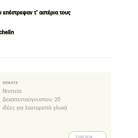
υ επέστρεψαν τ’ αστέρια τους
chelin
ΘΕΜΑΤΑ
Νηστεία
Δεκαπενταύγουστου: 20
ιδέες για λαχταριστά γλυκά
ΣΥΝΕΧΕΙΑ