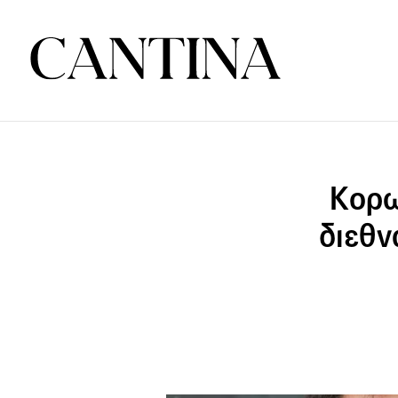
Κορω
διεθν