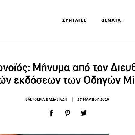
ΣΥΝΤΑΓΕΣ
ΘΕΜΑΤΑ
Απόψεις
Αφιερώματα
νοϊός: Μήνυμα από τον Διευ
Ειδήσεις
ών εκδόσεων των Οδηγών Mi
Έρευνες
Οινοπνευματώ
ΕΛΕΥΘΕΡΙΑ ΒΑΣΙΛΕΙΑΔΗ
27 ΜΑΡΤΙΟΥ 2020
Παιδί
Υγεία & Διατρ