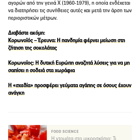
αγορών από την γενιά Χ (1960-1979), η οποία ενδέχεται
να διατηρήσει τις συνήθειες αυτές και μετά την άρση των
περιοριστικών μέτρων.
Διαβάστε ακόμη:
Κορωνοϊός – Έρευνα: Η πανδημία φέρνει μείωση στη
ζήτηση της σοκολάτας
Κορωνοϊος: Η δυτική Ευρώπη αναζητά λύσεις για να μη
σαπίσει η σοδειά στα χωράφια
Η «σχεδία» προσφέρει γεύματα αγάπης σε όσους έχουν
ανάγκη
FOOD SCIENCE
Η ντομάτα στο μικροσκόπιο: Τι