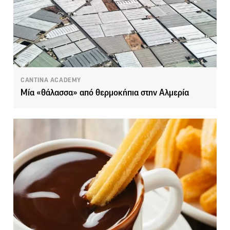
CANTINA ACADEMY
Mία «θάλασσα» από θερμοκήπια στην Αλμερία