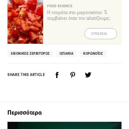
FOOD SCIENCE
Η ντομάτα στο μικροσκόπιο: Τι
συμβαίνει όταν την αλατίζουμε;
ΣΥΝΕΧΕΙΑ
ΕΙΚΟΝΙΚΌΣ ΣΕΡΒΙΤΌΡΟΣ
ΙΣΠΑΝΊΑ
ΚΟΡΩΝΟΪΌΣ
SHARE THIS ARTICLE
Περισσότερα