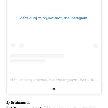
Δείτε αυτή τη δημοσίευση στο Instagram.
Η δημοσίευση κοινοποιήθηκε από το χρήστη Jose Villalta (@jose_villalta_520)
4) Greixonera