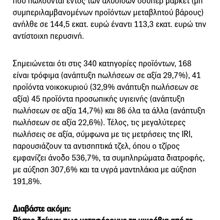
που πωλούνται εντός των αλυσίδων σούπερ μάρκετ (μη
συμπεριλαμβανομένων προϊόντων μεταβλητού βάρους)
ανήλθε σε 144,5 εκατ. ευρώ έναντι 113,3 εκατ. ευρώ την
αντίστοιχη περυσινή.
Σημειώνεται ότι στις 340 κατηγορίες προϊόντων, 168
είναι τρόφιμα (ανάπτυξη πωλήσεων σε αξία 29,7%), 41
προϊόντα νοικοκυριού (32,9% ανάπτυξη πωλήσεων σε
αξία) 45 προϊόντα προσωπικής υγιεινής (ανάπτυξη
πωλήσεων σε αξία 14,7%) και 86 όλα τα άλλα (ανάπτυξη
πωλήσεων σε αξία 22,6%). Τέλος, τις μεγαλύτερες
πωλήσεις σε αξία, σύμφωνα με τις μετρήσεις της IRI,
παρουσιάζουν τα αντισηπτικά τζελ, όπου o τζίρος
εμφανίζει άνοδο 536,7%, τα συμπληρώματα διατροφής,
με αύξηση 307,6% και τα υγρά μαντηλάκια με αύξηση
191,8%.
Διαβάστε ακόμη: