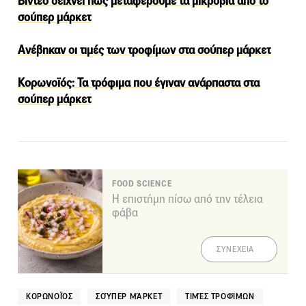
Βίντεο δείχνει πως μεταφέρουμε τα μικρόβια από το
σούπερ μάρκετ
Ανέβηκαν οι τιμές των τροφίμων στα σούπερ μάρκετ
Κορωνοϊός: Τα τρόφιμα που έγιναν ανάρπαστα στα
σούπερ μάρκετ
FOOD SCIENCE
Η επιστήμη πίσω από την τέλεια
φάβα
ΣΥΝΕΧΕΙΑ
ΚΟΡΩΝΟΪΌΣ
ΣΟΎΠΕΡ ΜΆΡΚΕΤ
ΤΙΜΈΣ ΤΡΟΦΊΜΩΝ