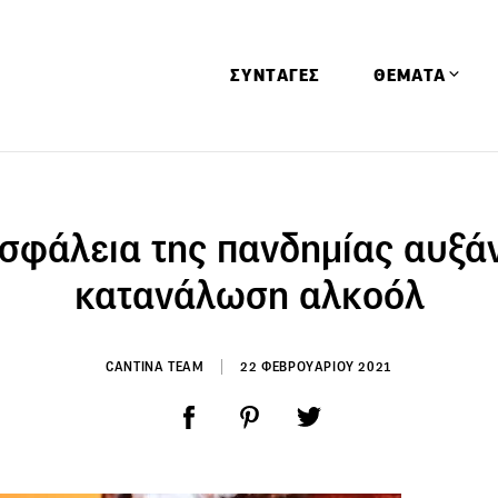
ΣΥΝΤΑΓΕΣ
ΘΕΜΑΤΑ
Απόψεις
Αφιερώματα
σφάλεια της πανδημίας αυξάν
Ειδήσεις
κατανάλωση αλκοόλ
Έρευνες
Οινοπνευματώ
CANTINA TEAM
22 ΦΕΒΡΟΥΑΡΙΟΥ 2021
Παιδί
Υγεία & Διατρ