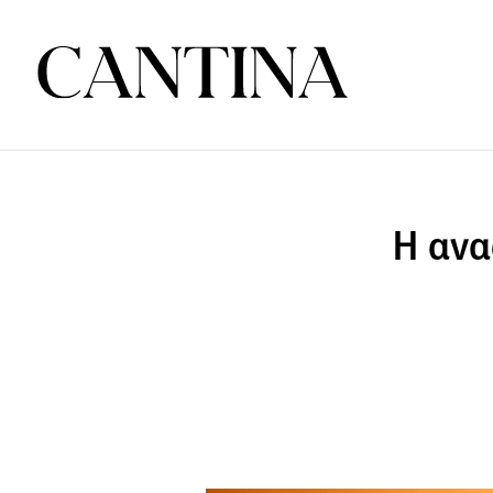
Η ανα