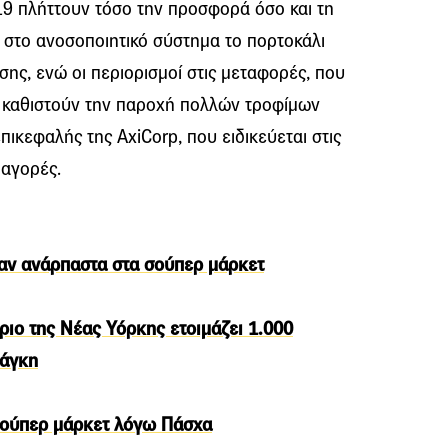
19 πλήττουν τόσο την προσφορά όσο και τη
 στο ανοσοποιητικό σύστημα το πορτοκάλι
σης, ενώ οι περιορισμοί στις μεταφορές, που
, καθιστούν την παροχή πολλών τροφίμων
επικεφαλής της AxiCorp, που ειδικεύεται στις
 αγορές.
ναν ανάρπαστα στα σούπερ μάρκετ
ιο της Νέας Υόρκης ετοιμάζει 1.000
νάγκη
 σούπερ μάρκετ λόγω Πάσχα