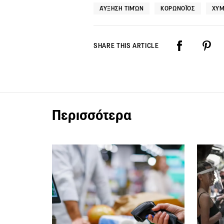
ΑΎΞΗΣΗ ΤΙΜΏΝ
ΚΟΡΩΝΟΪΌΣ
ΧΥΜ
SHARE THIS ARTICLE
Περισσότερα