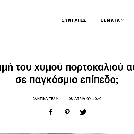
ΣΥΝΤΑΓΕΣ
ΘΕΜΑΤΑ
Απόψεις
Αφιερώματα
 τιμή του χυμού πορτοκαλιού 
Ειδήσεις
σε παγκόσμιο επίπεδο;
Έρευνες
Οινοπνευματώ
CANTINA TEAM
08 ΑΠΡΙΛΙΟΥ 2020
Παιδί
Υγεία & Διατρ