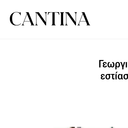
Γεωργι
εστίασ