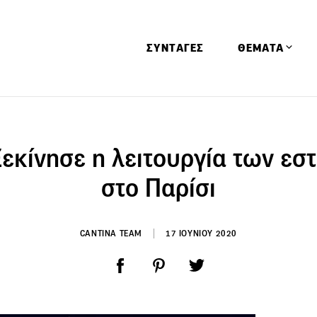
ΣΥΝΤΑΓΕΣ
ΘΕΜΑΤΑ
Απόψεις
Αφιερώματα
Ξεκίνησε η λειτουργία των εσ
Ειδήσεις
στο Παρίσι
Έρευνες
Οινοπνευματώ
CANTINA TEAM
17 ΙΟΥΝΙΟΥ 2020
Παιδί
Υγεία & Διατρ