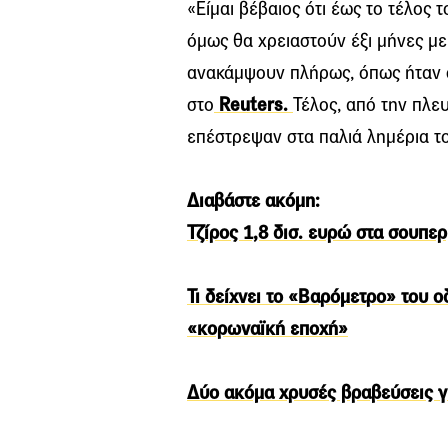
«Είμαι βέβαιος ότι έως το τέλος 
όμως θα χρειαστούν έξι μήνες με
ανακάμψουν πλήρως, όπως ήταν 
στο
Reuters.
Τέλος, από την πλευ
επέστρεψαν στα παλιά λημέρια το
Διαβάστε ακόμη:
Τζίρος 1,8 δισ. ευρώ στα σουπε
Τι δείχνει το «Βαρόμετρο» του ο
«κορωναϊκή εποχή»
Δύο ακόμα χρυσές βραβεύσεις γ