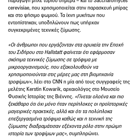
παραγωγή μπλε τυριού σήμερα – και το Saccharomyces
cerevisiae, που χρησιμοποιείται στην παρασκευή μπίρας
και στο ψήσιμο ψωμιού. Τα ίχνη μυκήτων που
εντοπίστηκαν, υποδηλώνουν πως υπήρχαν
συγκεκριμένες τεχνικές ζύμωσης.
«Οι άνθρωποι που εργάζονταν στα ορυχεία την Εποχή
του Σιδήρου στο Hallstatt φαίνεται ότι εφάρμοσαν
σκόπιμα τεχνικές ζύμωσης σε τρόφιμα με
μικροοργανισμούς, που εξακολουθούν να
χρησιμοποιούνται στις μέρες μας στη βιομηχανία
τροφίμων»,
λέει στο CNN η μία από τους συγγραφείς της
μελέτης Kerstin Kowarik, αρχαιολόγος στο Μουσείο
Φυσικής Ιστορίας της Βιέννης.
«Γίνεται ολοένα και πιο
ξεκάθαρο ότι όχι μόνο ήταν περίπλοκες οι προϊστορικές
μαγειρικές πρακτικές, αλλά και ότι τα πολύπλοκα
επεξεργασμένα τρόφιμα καθώς και η τεχνική της
ζύμωσης διαδραμάτισαν εξέχοντα ρόλο στην πρώιμη
ιστορία των τροφίμων μας»,
συμπληρώνει.