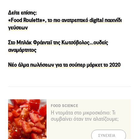
Δείτε επίσης:
«Food Roulette», το πιο ανατρεπτικό digital παιχνίδι
γεύσεων
Στο Μπλάκ Φράιντεϊ της Κωτσόβολος…ουδείς
αναμάρτητος
Νέο άλμα πωλήσεων για τα σούπερ μάρκετ το 2020
FOOD SCIENCE
Η ντομάτα στο μικροσκόπιο: Τι
συμβαίνει όταν την αλατίζουμε;
ΣΥΝΕΧΕΙΑ