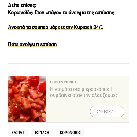
Δείτε επίσης:
Κορωνοϊός: Στον «πάγο» το άνοιγμα της εστίασης
Ανοιχτά τα σούπερ μάρκετ την Κυριακή 24/1
Πότε ανοίγει η εστίαση
FOOD SCIENCE
Η ντομάτα στο μικροσκόπιο: Τι
συμβαίνει όταν την αλατίζουμε;
ΣΥΝΕΧΕΙΑ
ΕΛΣΤΑΤ
ΕΣΤΊΑΣΗ
ΚΟΡΩΝΟΪΌΣ