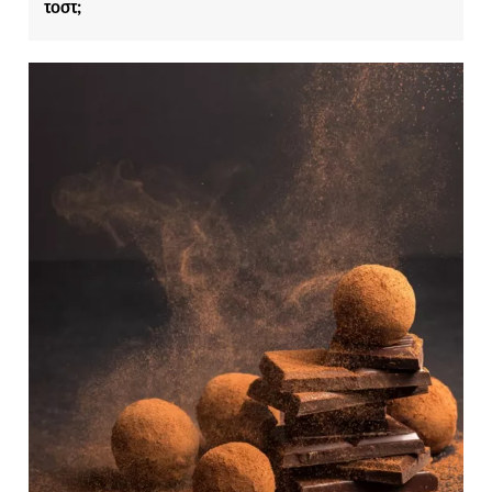
τοστ;