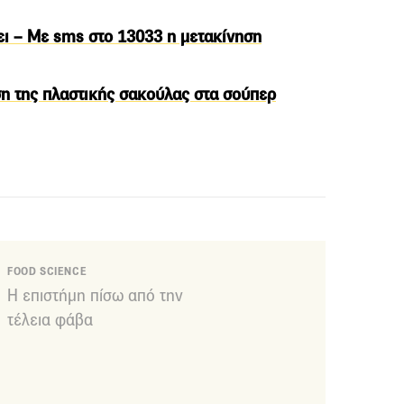
ει – Με sms στο 13033 η μετακίνηση
η της πλαστικής σακούλας στα σούπερ
FOOD SCIENCE
Η επιστήμη πίσω από την
τέλεια φάβα