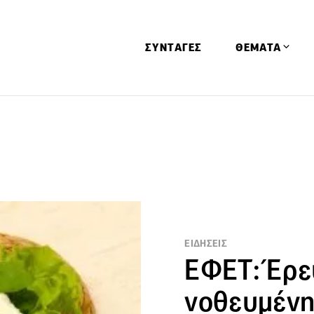
ΣΥΝΤΑΓΕΣ
ΘΕΜΑΤΑ
Απόψεις
Αφιερώματα
Ειδήσεις
Έρευνες
Οινοπνευματώ
Παιδί
ΕΙΔΗΣΕΙΣ
Υγεία & Διατρ
ΕΦΕΤ: Έρε
νοθευμένη