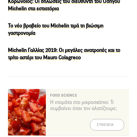
Κορωνοϊός: Οι δηλώσεις του διευθυντή του Οδηγού
Michelin στα εστιατόρια
Το νέο βραβείο του Michelin τιμά τη βιώσιμη
γαστρονομία
Michelin Γαλλίας 2019: Οι μεγάλες ανατροπές και το
τρίτο αστέρι του Mauro Colagreco
FOOD SCIENCE
Η ντομάτα στο μικροσκόπιο: Τι
συμβαίνει όταν την αλατίζουμε;
ΣΥΝΕΧΕΙΑ