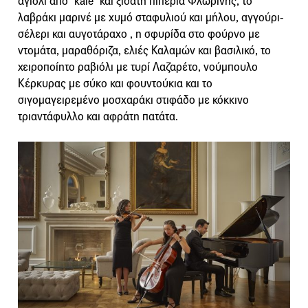
αγιολί από ‘kale’ και ξιδάτη πιπεριά Φλωρίνης, το
λαβράκι μαρινέ με χυμό σταφυλιού και μήλου, αγγούρι-
σέλερι και αυγοτάραχο , η σφυρίδα στο φούρνο με
ντομάτα, μαραθόριζα, ελιές Καλαμών και βασιλικό, το
χειροποίητο ραβιόλι με τυρί Λαζαρέτο, νούμπουλο
Κέρκυρας με σύκο και φουντούκια και το
σιγομαγειρεμένο μοσχαράκι στιφάδο με κόκκινο
τριαντάφυλλο και αφράτη πατάτα.