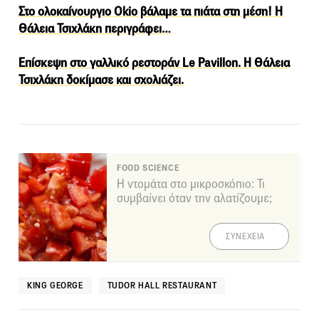
Στο ολοκαίνουργιο Οkio βάλαμε τα πιάτα στη μέση! Η
Θάλεια Τσιχλάκη περιγράφει…
Επίσκεψη στο γαλλικό ρεστοράν Le Pavillon. Η Θάλεια
Τσιχλάκη δοκίμασε και σχολιάζει.
FOOD SCIENCE
Η ντομάτα στο μικροσκόπιο: Τι
συμβαίνει όταν την αλατίζουμε;
ΣΥΝΕΧΕΙΑ
KING GEORGE
TUDOR HALL RESTAURANT