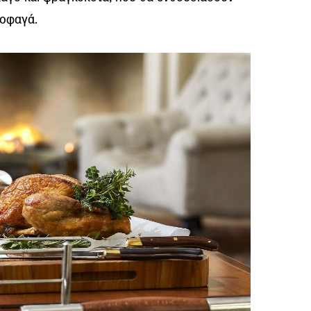
λοφαγά.