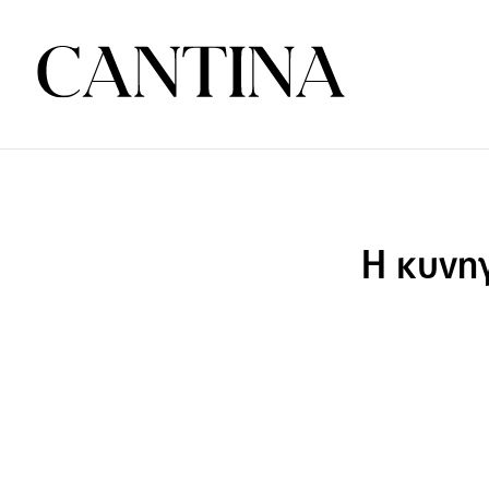
H κυνηγ