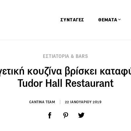
ΣΥΝΤΑΓΕΣ
ΘΕΜΑΤΑ
Απόψεις
ΕΣΤΙΑΤΟΡΙΑ & BARS
Αφιερώματα
ετική κουζίνα βρίσκει καταφ
Ειδήσεις
Έρευνες
Tudor Hall Restaurant
Οινοπνευματώ
Παιδί
CANTINA TEAM
22 ΙΑΝΟΥΑΡΙΟΥ 2019
Υγεία & Διατρ