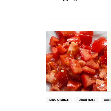
KING GEORGE
TUDOR HALL
ΑΛΈ