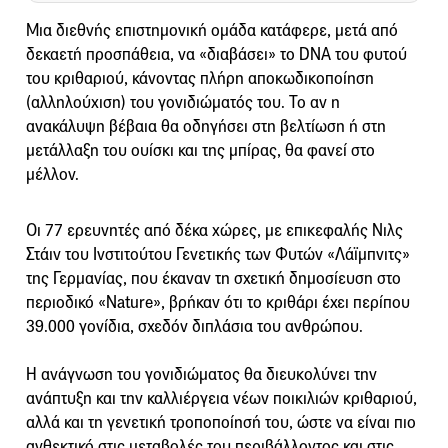
Μια διεθνής επιστημονική ομάδα κατάφερε, μετά από
δεκαετή προσπάθεια, να «διαβάσει» το DNA του φυτού
του κριθαριού, κάνοντας πλήρη αποκωδικοποίηση
(αλληλούχιση) του γονιδιώματός του. Το αν η
ανακάλυψη βέβαια θα οδηγήσει στη βελτίωση ή στη
μετάλλαξη του ουίσκι και της μπίρας, θα φανεί στο
μέλλον.
Οι 77 ερευνητές από δέκα χώρες, με επικεφαλής Νιλς
Στάιν του Ινστιτούτου Γενετικής των Φυτών «Λάϊμπνιτς»
της Γερμανίας, που έκαναν τη σχετική δημοσίευση στο
περιοδικό «Nature», βρήκαν ότι το κριθάρι έχει περίπου
39.000 γονίδια, σχεδόν διπλάσια του ανθρώπου.
Η ανάγνωση του γονιδιώματος θα διευκολύνει την
ανάπτυξη και την καλλιέργεια νέων ποικιλιών κριθαριού,
αλλά και τη γενετική τροποποίησή του, ώστε να είναι πιο
ανθεκτικό στις μεταβολές του περιβάλλοντος και στις