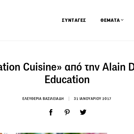
ΣΥΝΤΑΓΕΣ
ΘΕΜΑΤΑ
Απόψεις
Αφιερώματα
tion Cuisine» από την Alain 
Ειδήσεις
Education
Έρευνες
Οινοπνευματώ
ΕΛΕΥΘΕΡΙΑ ΒΑΣΙΛΕΙΑΔΗ
31 ΙΑΝΟΥΑΡΙΟΥ 2017
Παιδί
Υγεία & Διατρ