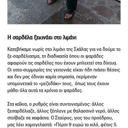
Η σαρδέλα ξεκινάει στο λιμάνι
Κατεβήκαμε νωρίς στο λιμάνι της Σκάλας για να δούμε το
ξε-σαρδέλιασμα, τη διαδικασία όπου οι ψαράδες
αφαιρούν τις σαρδέλες που έχουν μπλεχτεί στα δίχτυα.
Οι γατο-συμμορίες της γειτονιάς είχαν ήδη πιάσει θέσεις
και δεν μας έδιναν καμία σημασία, περίμεναν
υπομονετικά το «μεζεδάκι» τους, όπως τους έχουν
μάθει όλα αυτά τα χρόνια οι ψαράδες.
Στα καΐκια, ο ρυθμός είναι συντονισμένος: άλλος
ξεσαρδέλιαζε, άλλος ξέπλενε με θαλασσινό νερό, άλλος
στοίβαζε σε καφάσια. Ο Σταύρος, γιος του προέδρου,
μας λέει χαμογελαστά: «Πέρσι 9 ευρώ το κιλό, φέτος 5.