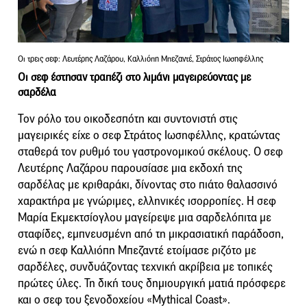
Οι τρεις σεφ: Λευτέρης Λαζάρου, Καλλιόπη Μπεζαντέ, Στράτος Ιωσηφέλλης
Οι σεφ έστησαν τραπέζι στο λιμάνι μαγειρεύοντας με
σαρδέλα
Τον ρόλο του οικοδεσπότη και συντονιστή στις
μαγειρικές είχε ο σεφ Στράτος Ιωσηφέλλης, κρατώντας
σταθερά τον ρυθμό του γαστρονομικού σκέλους. Ο σεφ
Λευτέρης Λαζάρου παρουσίασε μια εκδοχή της
σαρδέλας με κριθαράκι, δίνοντας στο πιάτο θαλασσινό
χαρακτήρα με γνώριμες, ελληνικές ισορροπίες. Η σεφ
Μαρία Εκμεκτσίογλου μαγείρεψε μια σαρδελόπιτα με
σταφίδες, εμπνευσμένη από τη μικρασιατική παράδοση,
ενώ η σεφ Καλλιόπη Μπεζαντέ ετοίμασε ριζότο με
σαρδέλες, συνδυάζοντας τεχνική ακρίβεια με τοπικές
πρώτες ύλες. Τη δική τους δημιουργική ματιά πρόσφερε
και ο σεφ του ξενοδοχείου «Mythical Coast».