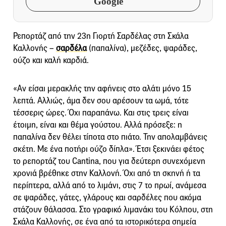
Google
Ρεπορτάζ από την 23η Γιορτή Σαρδέλας στη Σκάλα
Καλλονής –
σαρδέλα
(παπαλίνα), μεζέδες, ψαράδες,
ούζο και καλή καρδιά.
«Αν είσαι μερακλής την αφήνεις στο αλάτι μόνο 15
λεπτά. Αλλιώς, άμα δεν σου αρέσουν τα ωμά, τότε
τέσσερις ώρες. Όχι παραπάνω. Και στις τρεις είναι
έτοιμη, είναι και θέμα γούστου. Αλλά πρόσεξε: η
παπαλίνα δεν θέλει τίποτα στο πιάτο. Την απολαμβάνεις
σκέτη. Με ένα ποτήρι ούζο δίπλα». Έτσι ξεκινάει φέτος
το ρεπορτάζ του Cantina, που για δεύτερη συνεχόμενη
χρονιά βρέθηκε στην Καλλονή. Όχι από τη σκηνή ή τα
περίπτερα, αλλά από το λιμάνι, στις 7 το πρωί, ανάμεσα
σε ψαράδες, γάτες, γλάρους και σαρδέλες που ακόμα
στάζουν θάλασσα. Στο γραφικό λιμανάκι του Κόλπου, στη
Σκάλα Καλλονής, σε ένα από τα ιστορικότερα σημεία