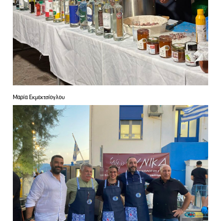
Μαρία Εκμεκτσίογλου