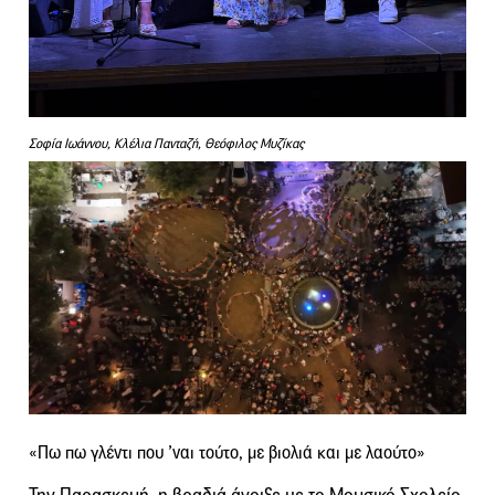
Σοφία Ιωάννου, Κλέλια Πανταζή, Θεόφιλος Μυζίκας
«Πω πω γλέντι που ’ναι τούτο, με βιολιά και με λαούτο»