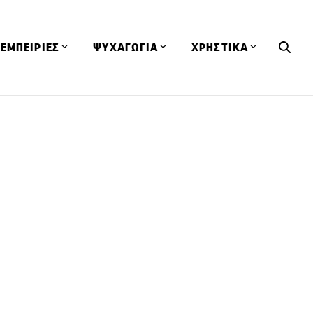
ΕΜΠΕΙΡΙΕΣ
ΨΥΧΑΓΩΓΙΑ
ΧΡΗΣΤΙΚΑ
Εκδηλώσεις
CineFood
Θερμιδομετρητής
Εστιατόρια
Lifestyle
Λεξικό Κουζίνας
ΣΥΝΤΑΓΕΣ
ΑΡΘΡΑ
Μαγαζιά
Viral Videos
Συμβουλές
Πρόσωπα
Βιβλία
Τα Φρέσκα Του Μήνα
δη
Προϊόντα
Διαγωνισμοί
Τεχνικές
Ταξίδια
Κουίζ
οφή