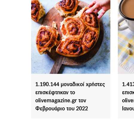
1.190.144 μοναδικοί χρήστες
1.41
επισκέφτηκαν το
επισ
olivemagazine.gr τον
oliv
Φεβρουάριο του 2022
Ιανο