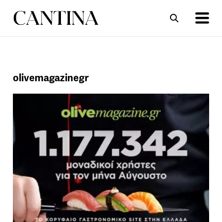
ΣΥΝΤΑΓΕΣ
ΑΡΘΡΑ
olivemagazinegr