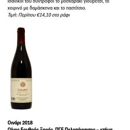
Ιδανικοί του σύντροφοι το μοσχαράκι γιουβέτσι, το
χοιρινό με δαμάσκηνα και το παστίτσιο.
Τιμή: Περίπου €14,10 στο ράφι
Οινάρι 2018
Οίνος Ερυθρός Ξηρός, ΠΓΕ Πελοπόννησος – κτήμα