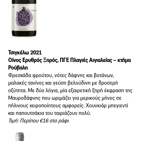
Τσιγκέλω 2021
Οίνος Ερυθρός Ξηρός, ΠΓΕ Πλαγιές Αιγιαλείας – κτήμα
Ρούβαλη
Φρεσκάδα φρούτου, νότες δάφνης και βοτάνων,
μαλακές τανίνες και γεύση βελούδινη με δροσερή
οξύτητα. Με δύο λόγια, μία εξαιρετική ξηρή έκφραση της
Μαυροδάφνης που ωριμάζει για μερικούς μήνες σε
πήλινους χειροποίητους αμφορείς. Χουνκιάρ μπεγιεντί
και παπουτσάκια του ταιριάζουν πολύ.
Τιμή: Περίπου €16 στο ράφι