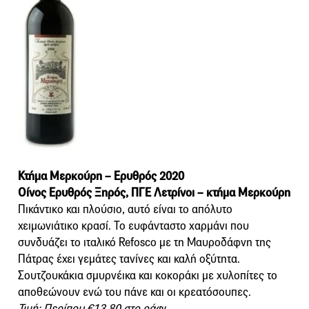
Κτήμα Μερκούρη – Ερυθρός 2020
Οίνος Ερυθρός Ξηρός, ΠΓΕ Λετρίνοι – κτήμα Μερκούρη
Πικάντικο και πλούσιο, αυτό είναι το απόλυτο
χειμωνιάτικο κρασί. Το ευφάνταστο χαρμάνι που
συνδυάζει το ιταλικό Refosco με τη Μαυροδάφνη της
Πάτρας έχει γεμάτες τανίνες και καλή οξύτητα.
Σουτζουκάκια σμυρνέικα και κοκοράκι με χυλοπίτες το
αποθεώνουν ενώ του πάνε και οι κρεατόσουπες.
Τιμή: Περίπου €13,80 στο ράφι