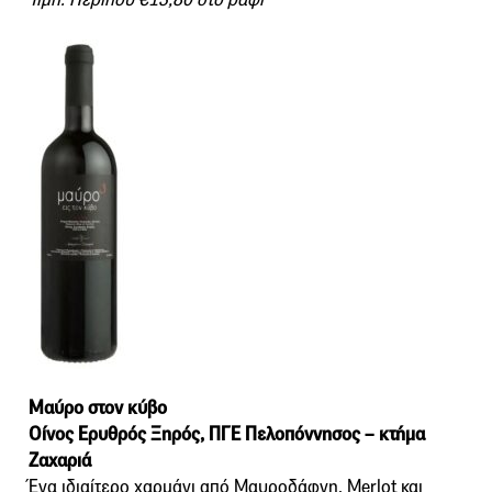
Μαύρο στον κύβο
Οίνος Ερυθρός Ξηρός, ΠΓΕ Πελοπόννησος – κτήμα
Ζαχαριά
Ένα ιδιαίτερο χαρμάνι από Μαυροδάφνη, Merlot και