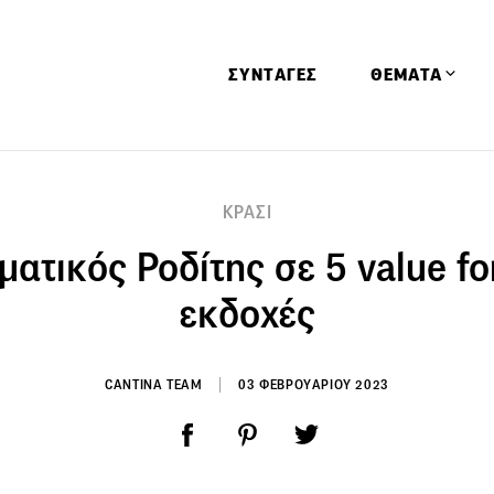
ΣΥΝΤΑΓΕΣ
ΘΕΜΑΤΑ
Απόψεις
ΚΡΑΣΙ
Αφιερώματα
ματικός Ροδίτης σε 5 value f
Ειδήσεις
Έρευνες
εκδοχές
Οινοπνευματώ
Παιδί
CANTINA TEAM
03 ΦΕΒΡΟΥΑΡΙΟΥ 2023
Υγεία & Διατρ