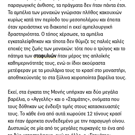
παραγωγικής άνθισης, τα πράγματα δεν ήταν πάντα έτσι.
Τα αμπέλια των μοναχών γνώρισαν πλήθος κακουχιών
κυρίως κατά την περίοδο του μεσοπολέμου και έπειτα
όταν χρειάστηκε να διακοπεί η εκεί αμπελουργική
δραστηριότητα. Ο τόπος χέρσωσε, τα αμπέλια
εγκαταλείφθηκαν και τίποτα δεν θύμιζε τις παλιές καλές
εποχές της ζωής των μοναχών: τότε που ο τρύγος και το
πάτημα των
σταφυλιών
ήταν μέρος της απλοϊκής
καθημερινότητάς τους, ενώ οι ίδιοι ακούραστα
μετέφεραν με τα μουλάρια τους το κρασί στο μοναστήρι,
αποθηκεύοντάς το στα ξύλινα χειροποίητα βαρέλια τους.
Εκεί, στα έγκατα της Μονής υπήρχαν και δύο μεγάλα
βαρέλια, ο «Αγγελής» και ο «Σταμάτης», ονόματα που
τους δόθηκαν ως ένδειξη τιμής στους κατασκευαστές
τους. Το κάθε ένα από αυτά χωρούσε 12 τόνους κρασί
και ήταν άρρηκτα συνδεδεμένο με την παραγωγή οίνου.
Δυστυχώς σε μία από τις μεγάλες πυρκαγιές το ένα από