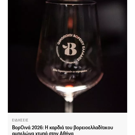
ΕΙΔΗΣΕΙΣ
ΒορΟινά 2026: Η καρδιά του βορειοελλαδίτικου
αμπελώνα χτυπά στην Αθήνα