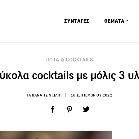
ΣΥΝΤΑΓΕΣ
ΘΕΜΑΤΑ
Απόψεις
ΠΟΤΑ & COCKTAILS
Αφιερώματα
ύκολα cocktails με μόλις 3 υ
Ειδήσεις
Έρευνες
Οινοπνευματώ
ΤΑΤΙΑΝΑ ΤΖΙΝΙΩΛΗ
16 ΣΕΠΤΕΜΒΡΙΟΥ 2022
Παιδί
Υγεία & Διατρ