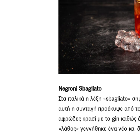
Negroni
Sbagliato
Στα ιταλικά η λέξη «
sbagliato
» ση
αυτή η συνταγή προέκυψε από τ
αφρώδες κρασί με το
gin
καθώς 
«λάθος» γεννήθηκε ένα νέο και 