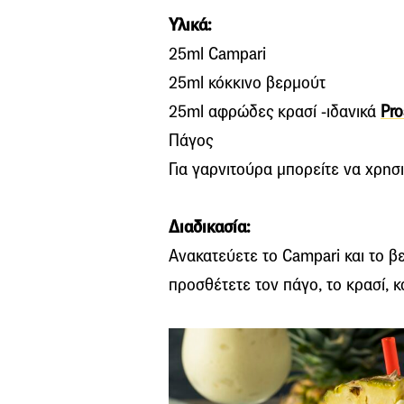
Υλικά:
25
ml Campari
25
ml
κόκκινο βερμούτ
25
ml
αφρώδες κρασί -ιδανικά
Pr
Πάγος
Για γαρνιτούρα μπορείτε να χρησ
Διαδικασία:
Ανακατεύετε το
Campari
και το β
προσθέτετε τον πάγο, το κρασί, κα