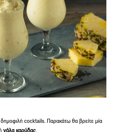
ν δημοφιλή
cocktails
. Παρακάτω θα βρείτε μία
 ή
γάλα καρύδας
.