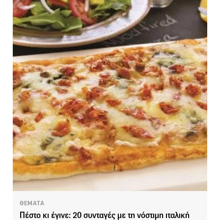
ΘΕΜΑΤΑ
Πέστο κι έγινε: 20 συνταγές με τη νόστιμη ιταλική