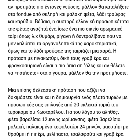
αν προτιμάτε πιο έντονες γεύσεις, μάλλον θα καταλήξετε
στο fondue από σκληρή και μαλακή φέτα, λάδι τρούφας
και καρύδια. Βέβαια, η αυστηρά ελληνική προσωπικότητα
της φέτας αναζητά ένα ίσως ένα πιο οικείο αρωματικό
ταίρι όπως λ.χ θυμάρι, ρίγανη ή δεντρολίβανο που να
μην καλύπτει τα οργανοληπτικά της χαρακτηριστικά,
όμως και το λάδι τρούφας της ταιριάζει μια χαρά. Η
πρόταση με πινακωτύρι, δική τους γραβιέρα και
φραγκοσυριανή είναι η πιο ήπια απ ‘όλες και αν θέλετε
να «πατήσετε» στα σίγουρα, μάλλον θα την προτιμήσετε.
Μια επίσης δελεαστική πρόταση που αξίζει να
δοκιμάσετε είναι και η δημιουργία ενός πλατό τυριών με
προσωπικές σας επιλογές από 20 εκλεκτά τυριά του
τυροκομείου Κωσταρέλου. Για του λόγου το αληθές,
φέτα βαρελίσια 12μηνης ωρίμανσης, φέτα βαρελίσια
μαλακή, παλαιωμένο κεφαλοτύρι 24 μηνών, μαεστήρι με
θρούμπι ή πιπέρι, μελίπαστο, τσαλαφούτι και γραβιέρα