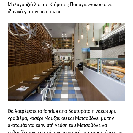
Μαλαγουζιά λ.χ του Κτήματος Παπαγιαννάκου είναι
ιδανική για την περίπτωση.
Θα λατρέψετε το fondue από βουτυράτο πινακωτύρι,
γραβιέρα, κασέρι Μουζακίου και Μετσοβόνε, με την
ακαταμάχητα καπνιστή γεύση του Μετσοβόνε να
καθορίζει τον σχετικά ήπιο γευστικό του χαρακτήρα ενώ