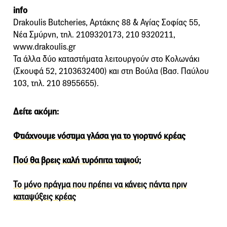
info
Drakoulis Butcheries, Αρτάκης 88 & Αγίας Σοφίας 55,
Νέα Σμύρνη, τηλ. 2109320173, 210 9320211,
www.drakoulis.gr
Τα άλλα δύο καταστήματα λειτουργούν στο Κολωνάκι
(Σκουφά 52, 2103632400) και στη Βούλα (Βασ. Παύλου
103, τηλ. 210 8955655).
Δείτε ακόμη:
Φτιάχνουμε νόστιμα γλάσα για το γιορτινό κρέας
Πού θα βρεις καλή τυρόπιτα ταψιού;
Το μόνο πράγμα που πρέπει να κάνεις πάντα πριν
καταψύξεις κρέας