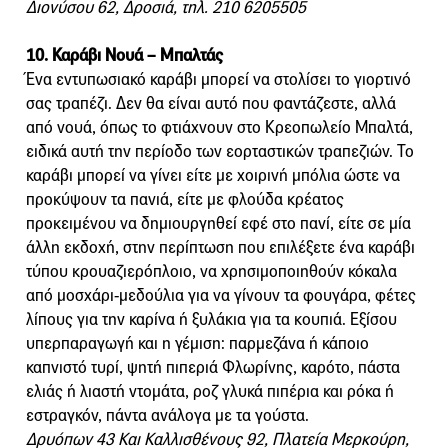
Διονύσου 62, Δροσιά, τηλ. 210 6205505
10. Καράβι Νουά – Μπαλτάς
Ένα εντυπωσιακό καράβι μπορεί να στολίσει το γιορτινό
σας τραπέζι. Δεν θα είναι αυτό που φαντάζεστε, αλλά
από νουά, όπως το φτιάχνουν στο Κρεοπωλείο Μπαλτά,
ειδικά αυτή την περίοδο των εορταστικών τραπεζιών. Το
καράβι μπορεί να γίνει είτε με χοιρινή μπόλια ώστε να
προκύψουν τα πανιά, είτε με φλούδα κρέατος
προκειμένου να δημιουργηθεί εφέ στο πανί, είτε σε μία
άλλη εκδοχή, στην περίπτωση που επιλέξετε ένα καράβι
τύπου κρουαζιερόπλοιο, να χρησιμοποιηθούν κόκαλα
από μοσχάρι-μεδούλια για να γίνουν τα φουγάρα, φέτες
λίπους για την καρίνα ή ξυλάκια για τα κουπιά. Εξίσου
υπερπαραγωγή και η γέμιση: παρμεζάνα ή κάποιο
καπνιστό τυρί, ψητή πιπεριά Φλωρίνης, καρότο, πάστα
ελιάς ή λιαστή ντομάτα, ροζ γλυκά πιπέρια και ρόκα ή
εστραγκόν, πάντα ανάλογα με τα γούστα.
Δρυόπων 43 Και Καλλισθένους 92, Πλατεία Μερκούρη,