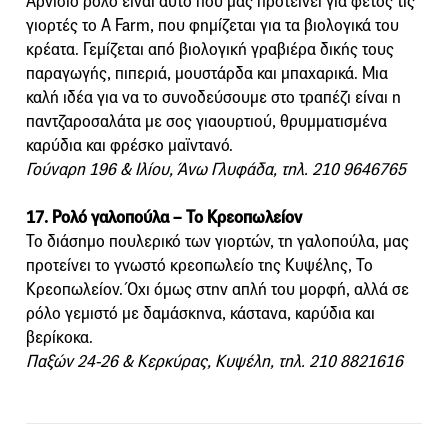
Αρνίσιο ρολό είναι αυτό που μας προτείνει για φέτος τις
γιορτές το A Farm, που φημίζεται για τα βιολογικά του
κρέατα. Γεμίζεται από βιολογική γραβιέρα δικής τους
παραγωγής, πιπεριά, μουστάρδα και μπαχαρικά. Μια
καλή ιδέα για να το συνοδεύσουμε στο τραπέζι είναι η
παντζαροσαλάτα με σος γιαουρτιού, θρυμματισμένα
καρύδια και φρέσκο μαϊντανό.
Γούναρη 196 & Ιλίου, Άνω Γλυφάδα, τηλ. 210 9646765
17. Ρολό γαλοπούλα – Το Κρεοπωλείον
Το διάσημο πουλερικό των γιορτών, τη γαλοπούλα, μας
προτείνει το γνωστό κρεοπωλείο της Κυψέλης, Το
Κρεοπωλείον. Όχι όμως στην απλή του μορφή, αλλά σε
ρόλο γεμιστό με δαμάσκηνα, κάστανα, καρύδια και
βερίκοκα.
Παξών 24-26 & Κερκύρας, Κυψέλη, τηλ. 210 8821616