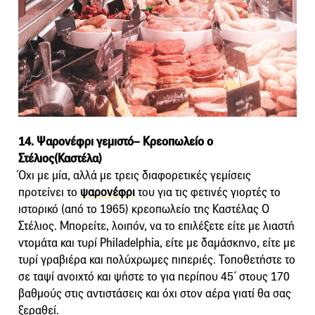
14. Ψαρονέφρι γεμιστό– Κρεοπωλείο ο
Στέλιος(Καστέλα)
Όχι με μία, αλλά με τρεις διαφορετικές γεμίσεις
προτείνει το
ψαρονέφρι
του για τις φετινές γιορτές το
ιστορικό (από το 1965) κρεοπωλείο της Καστέλας Ο
Στέλιος. Μπορείτε, λοιπόν, να το επιλέξετε είτε με λιαστή
ντομάτα και τυρί Philadelphia, είτε με δαμάσκηνο, είτε με
τυρί γραβιέρα και πολύχρωμες πιπεριές. Τοποθετήστε το
σε ταψί ανοιχτό και ψήστε το για περίπου 45΄ στους 170
βαθμούς στις αντιστάσεις και όχι στον αέρα γιατί θα σας
ξεραθεί.