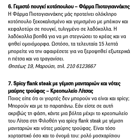
6. Γεμιστό πουγκί κοτόπουλου – Φάρμα Πιοτογιαννάκης
Η Φάρμα Πιοτογιαννάκης μάς προτείνει ολόκληρο
κοτόπουλο ξεκοκαλισμένο και γεμισμένο με μπέικον και
κεφαλοτύρι σε πουγκί, τυλιγμένο σε λαδόκολλα. Η
λαδόκολλα βοηθά για να μη στεγνώσει το κρέας και να
ψηθεί ομοιόμορφα. Ωστόσο, τα τελευταία 15 λεπτά
μπορείτε να την αφαιρέσετε για να ξεροψηθεί εξωτερικά
η πέτσα και να τραγανίσει.
Θησέως 19, Μαρούσι, τηλ. 210 6123667
7. Spicy flank steak με γέμιση μανιταριών και νότες
μαύρης τρούφας – Κρεοπωλείο Λίτσας
Ποιος είπε ότι οι γιορτές δεν μπορούν να είναι και spicy;
Μπορούν και με το παραπάνω. Εάν είστε σε αυτή
ακριβώς τη φάση, κάντε μια βόλτα μέχρι το κρεοπωλείο
του Λίτσα στη Φιλοθέη για spicy flank steak με γέμιση
μανιταριών και νότες μαύρης τρούφας. Είναι τόσο
χορταστικό όσο και το όνομά του: ρολό μοσχαρίσιου