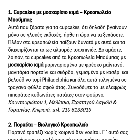
1. Cupcakes με μοσχαρίσιο κιμά – Κρεοπωλείο
Μπούμπας
Αυτά που ξέρατε για τα cupcakes, ότι δηλαδή βγαίνουν
μόνο σε γλυκές εκδοχές, ήρθε η ώρα να τα ξεχάσετε.
Πλέον στα κρεοπωλεία παίζουν δυνατά με αυτά και τα
διαχειρίζονται τα ως αλμυρές τσαχπινιές. Δοκιμάστε,
λοιπόν, τα cupcakes από τα Κρεοπωλεία Μπούμπας με
μοσχαρίσιο κιμά
μαριναρισμένο με φρέσκο μαϊντανό,
μανιτάρια πορτσίνι και σκόρδο, γεμισμένα με κασέρι και
βελούδινο τυρί Philadelphia και όλα αυτά τυλιγμένα σε
τραγανό φύλλο σφολιάτας. Συνοδέψτε το με ελαφρώς
πιπεράτες κυδωνάτες πατάτες στον φούρνο.
Κουντουριώτου 1, Μελίσσια, Στρατηγού Δαγκλή &
Γορτυνίας, Κηφισιά, τηλ. 210 6133019
2. Πορκέτα – Βιολογικό Κρεοπωλείο
Γιορτινό τραπέζι χωρίς χοιρινό δεν νοείται. Γι’ αυτό σας
προτείνουμε το ρολό χοιρινό στον σπάγκο, κοινώς