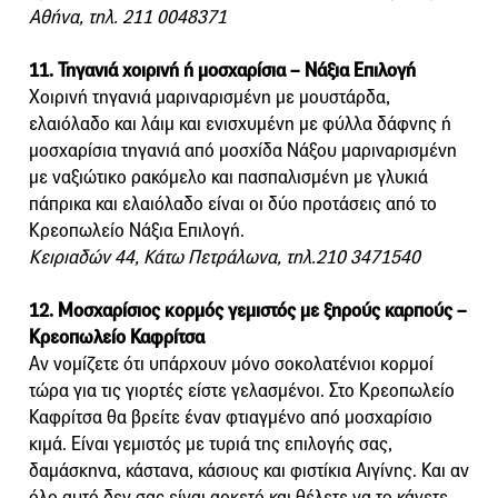
Αθήνα, τηλ. 211 0048371
11. Τηγανιά χοιρινή ή μοσχαρίσια – Νάξια Επιλογή
Χοιρινή τηγανιά μαριναρισμένη με μουστάρδα,
ελαιόλαδο και λάιμ και ενισχυμένη με φύλλα δάφνης ή
μοσχαρίσια τηγανιά από μοσχίδα Νάξου μαριναρισμένη
με ναξιώτικο ρακόμελο και πασπαλισμένη με γλυκιά
πάπρικα και ελαιόλαδο είναι οι δύο προτάσεις από το
Κρεοπωλείο Νάξια Επιλογή.
Κειριαδών 44, Κάτω Πετράλωνα, τηλ.210 3471540
12. Μοσχαρίσιος κορμός γεμιστός με ξηρούς καρπούς –
Κρεοπωλείο Καφρίτσα
Αν νομίζετε ότι υπάρχουν μόνο σοκολατένιοι κορμοί
τώρα για τις γιορτές είστε γελασμένοι. Στο Κρεοπωλείο
Καφρίτσα θα βρείτε έναν φτιαγμένο από μοσχαρίσιο
κιμά. Είναι γεμιστός με τυριά της επιλογής σας,
δαμάσκηνα, κάστανα, κάσιους και φιστίκια Αιγίνης. Και αν
όλο αυτό δεν σας είναι αρκετό και θέλετε να το κάνετε