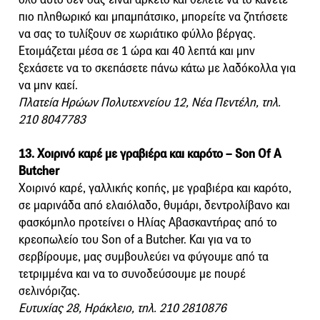
πιο πληθωρικό και μπαμπάτσικο, μπορείτε να ζητήσετε
να σας το τυλίξουν σε χωριάτικο φύλλο βέργας.
Ετοιμάζεται μέσα σε 1 ώρα και 40 λεπτά και μην
ξεχάσετε να το σκεπάσετε πάνω κάτω με λαδόκολλα για
να μην καεί.
Πλατεία Ηρώων Πολυτεχνείου 12, Νέα Πεντέλη, τηλ.
210 8047783
13. Χοιρινό καρέ με γραβιέρα και καρότο – Son Of A
Butcher
Xοιρινό καρέ, γαλλικής κοπής, με γραβιέρα και καρότο,
σε μαρινάδα από ελαιόλαδο, θυμάρι, δεντρολίβανο και
φασκόμηλο προτείνει ο Ηλίας Αβασκαντήρας από το
κρεοπωλείο του Son of a Butcher. Και για να το
σερβίρουμε, μας συμβουλεύει να φύγουμε από τα
τετριμμένα και να το συνοδεύσουμε με πουρέ
σελινόριζας.
Ευτυχίας 28, Ηράκλειο, τηλ. 210 2810876