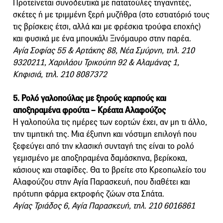
Προτείνεται συνοδευτικά με πατατούλες τηγανητές,
σκέτες ή με τριμμένη ξερή μυζήθρα (στο εστιατόριό τους
τις βρίσκεις έτσι, αλλά και με φρέσκια τρούφα εποχής)
και φυσικά με ένα μπουκάλι Ξινόμαυρο στην παρέα.
Αγία Σοφίας 55 & Αρτάκης 88, Νέα Σμύρνη, τηλ. 210
9320211, Χαριλάου Τρικούπη 92 & Αλαμάνας 1,
Κηφισιά, τηλ. 210 8087372
5. Ρολό γαλοπούλας με ξηρούς καρπούς και
αποξηραμένα φρούτα – Κρέατα Αλαφούζος
Η γαλοπούλα τις ημέρες των εορτών έχει, αν μη τι άλλο,
την τιμητική της. Μια έξυπνη και νόστιμη επιλογή που
ξεφεύγει από την κλασική συνταγή της είναι το ρολό
γεμισμένο με αποξηραμένα δαμάσκηνα, βερίκοκα,
κάσιους και σταφίδες. Θα το βρείτε στο Κρεοπωλείο του
Αλαφούζου στην Αγία Παρασκευή, που διαθέτει και
πρότυπη φάρμα εκτροφής ζώων στα Σπάτα.
Αγίας Τριάδος 6, Αγία Παρασκευή, τηλ. 210 6016861