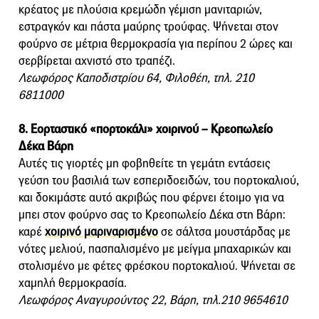
κρέατος με πλούσια κρεμώδη γέμιση μανιταριών,
εστραγκόν και πάστα μαύρης τρούφας. Ψήνεται στον
φούρνο σε μέτρια θερμοκρασία για περίπου 2 ώρες και
σερβίρεται αχνιστό στο τραπέζι.
Λεωφόρος Καποδιστρίου 64, Φιλοθέη, τηλ. 210
6811000
8. Εορταστικό «πορτοκάλι» χοιρινού – Κρεοπωλείο
Δέκα Βάρη
Αυτές τις γιορτές μη φοβηθείτε τη γεμάτη εντάσεις
γεύση του βασιλιά των εσπεριδοειδών, του πορτοκαλιού,
και δοκιμάστε αυτό ακριβώς που φέρνει έτοιμο για να
μπει στον φούρνο σας το Κρεοπωλείο Δέκα στη Βάρη:
καρέ
χοιρινό μαριναρισμένο
σε σάλτσα μουστάρδας με
νότες μελιού, πασπαλισμένο με μείγμα μπαχαρικών και
στολισμένο με φέτες φρέσκου πορτοκαλιού. Ψήνεται σε
χαμηλή θερμοκρασία.
Λεωφόρος Αναγυρούντος 22, Βάρη, τηλ.210 9654610