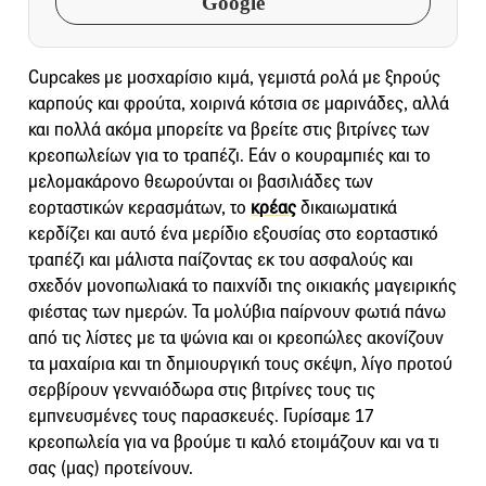
Google
Cupcakes με μοσχαρίσιο κιμά, γεμιστά ρολά με ξηρούς
καρπούς και φρούτα, χοιρινά κότσια σε μαρινάδες, αλλά
και πολλά ακόμα μπορείτε να βρείτε στις βιτρίνες των
κρεοπωλείων για το τραπέζι. Εάν ο κουραμπιές και το
μελομακάρονο θεωρούνται οι βασιλιάδες των
εορταστικών κερασμάτων, το
κρέας
δικαιωματικά
κερδίζει και αυτό ένα μερίδιο εξουσίας στο εορταστικό
τραπέζι και μάλιστα παίζοντας εκ του ασφαλούς και
σχεδόν μονοπωλιακά το παιχνίδι της οικιακής μαγειρικής
φιέστας των ημερών. Τα μολύβια παίρνουν φωτιά πάνω
από τις λίστες με τα ψώνια και οι κρεοπώλες ακονίζουν
τα μαχαίρια και τη δημιουργική τους σκέψη, λίγο προτού
σερβίρουν γενναιόδωρα στις βιτρίνες τους τις
εμπνευσμένες τους παρασκευές. Γυρίσαμε 17
κρεοπωλεία για να βρούμε τι καλό ετοιμάζουν και να τι
σας (μας) προτείνουν.