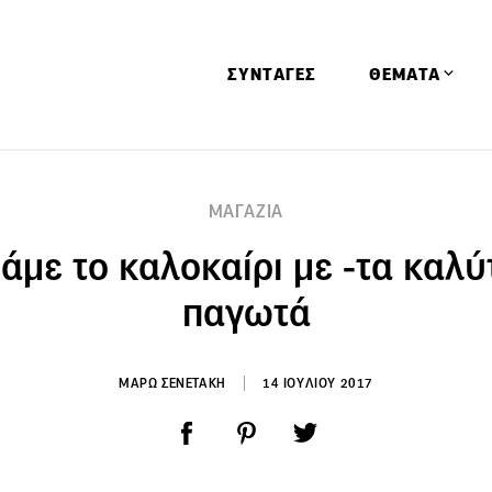
ΣΥΝΤΑΓΕΣ
ΘΕΜΑΤΑ
Απόψεις
ΜΑΓΑΖΙΑ
Αφιερώματα
άμε το καλοκαίρι με -τα καλύ
Ειδήσεις
Έρευνες
παγωτά
Οινοπνευματώ
Παιδί
ΜΑΡΩ ΣΕΝΕΤΑΚΗ
14 ΙΟΥΛΙΟΥ 2017
Υγεία & Διατρ