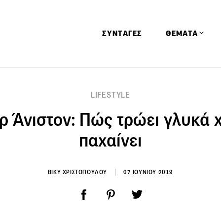
ΣΥΝΤΑΓΕΣ
ΘΕΜΑΤΑ
Απόψεις
LIFESTYLE
Αφιερώματα
ρ Άνιστον: Πώς τρώει γλυκά 
Ειδήσεις
Έρευνες
παχαίνει
Οινοπνευματώ
Παιδί
ΒΙΚΥ ΧΡΙΣΤΟΠΟΥΛΟΥ
07 ΙΟΥΝΙΟΥ 2019
Υγεία & Διατρ