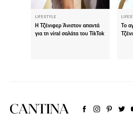
LIFESTYLE
LIFES
H Τζένιφερ Άνιστον απαντά
Το α
για τη viral σαλάτα του TikTok
Τζέν