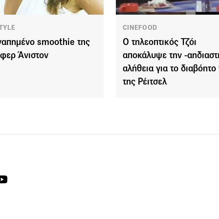
TYLE
CINEFOOD
γαπημένο smoothie της
Ο τηλεοπτικός Τζόι
ιφερ Άνιστον
αποκάλυψε την -αηδιαστ
αλήθεια για το διαβόητο t
της Ρέιτσελ