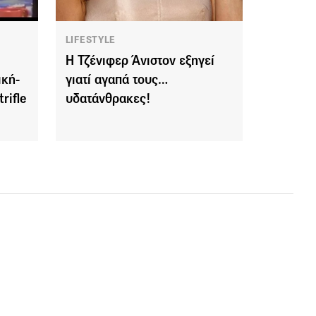
LIFESTYLE
Η Τζένιφερ Άνιστον εξηγεί
ική-
γιατί αγαπά τους…
rifle
υδατάνθρακες!