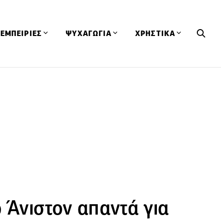
ΕΜΠΕΙΡΙΕΣ
ΨΥΧΑΓΩΓΙΑ
ΧΡΗΣΤΙΚΑ
Εκδηλώσεις
CineFood
Θερμιδομετρητής
Εστιατόρια
Lifestyle
Λεξικό Κουζίνας
ΣΥΝΤΑΓΕΣ
ΑΡΘΡΑ
Μαγαζιά
Viral Videos
Συμβουλές
Πρόσωπα
Βιβλία
Τα Φρέσκα Του Μήνα
δη
Προϊόντα
Διαγωνισμοί
Τεχνικές
Ταξίδια
Κουίζ
οφή
 Άνιστον απαντά για