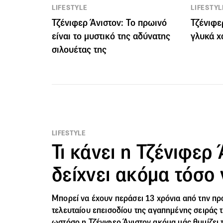
LIFESTYLE
LIFESTYL
Τζένιφερ Άνιστον: Το πρωινό
Τζένιφε
είναι το μυστικό της αδύνατης
γλυκά χ
σιλουέτας της
LIFESTYLE
Τι κάνει η Τζένιφερ 
δείχνει ακόμα τόσο 
Μπορεί να έχουν περάσει 13 χρόνια από την π
τελευταίου επεισοδίου της αγαπημένης σειράς 
ωστόσο η Τζένιφερ Άνιστον ακόμα μάς θυμίζει 