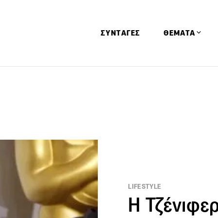
ΣΥΝΤΑΓΕΣ
ΘΕΜΑΤΑ
Απόψεις
Αφιερώματα
Ειδήσεις
Έρευνες
Οινοπνευματώ
Παιδί
Υγεία & Διατρ
LIFESTYLE
H Τζένιφερ