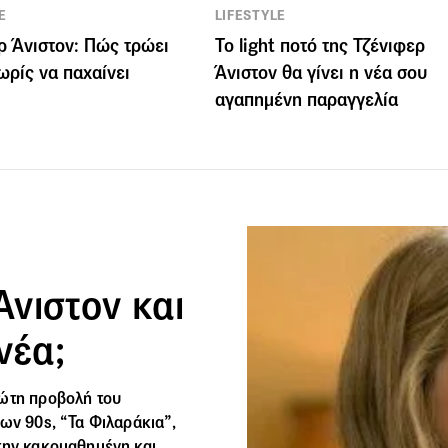
E
LIFESTYLE
ρ Άνιστον: Πώς τρώει
Το light ποτό της Τζένιφερ
ωρίς να παχαίνει
Άνιστον θα γίνει η νέα σου
αγαπημένη παραγγελία
Άνιστον και
νέα;
ρώτη προβολή του
των 90s, “Τα Φιλαράκια”,
την κακομαθημένη και