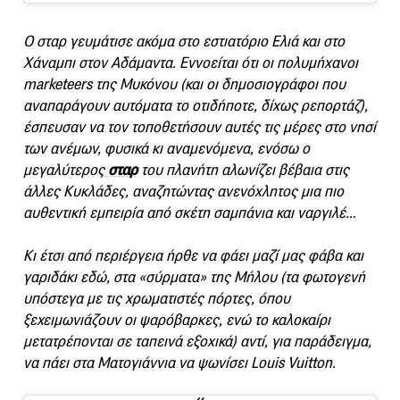
O σταρ γευμάτισε ακόμα στο εστιατόριο Ελιά και στο
Χάναμπι στον Αδάμαντα. Εννοείται ότι οι πολυμήχανοι
marketeers της Μυκόνου (και οι δημοσιογράφοι που
αναπαράγουν αυτόματα το οτιδήποτε, δίχως ρεπορτάζ),
έσπευσαν να τον τοποθετήσουν αυτές τις μέρες στο νησί
των ανέμων, φυσικά κι αναμενόμενα, ενόσω ο
μεγαλύτερος
σταρ
του πλανήτη αλωνίζει βέβαια στις
άλλες Κυκλάδες, αναζητώντας ανενόχλητος μια πιο
αυθεντική εμπειρία από σκέτη σαμπάνια και ναργιλέ…
Κι έτσι από περιέργεια ήρθε να φάει μαζί μας φάβα και
γαριδάκι εδώ, στα «σύρματα» της Μήλου (τα φωτογενή
υπόστεγα με τις χρωματιστές πόρτες, όπου
ξεχειμωνιάζουν οι ψαρόβαρκες, ενώ το καλοκαίρι
μετατρέπονται σε ταπεινά εξοχικά) αντί, για παράδειγμα,
να πάει στα Ματογιάννια να ψωνίσει Louis Vuitton.