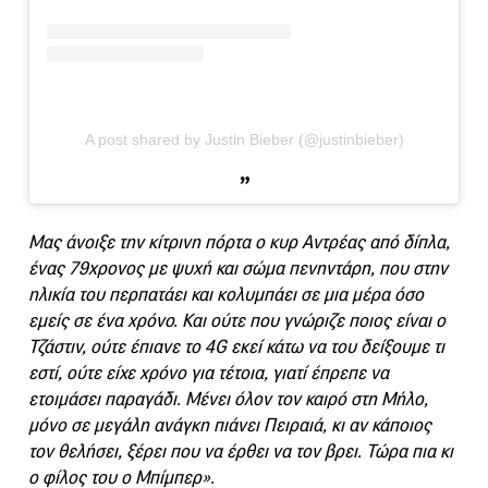
A post shared by Justin Bieber (@justinbieber)
Μας άνοιξε την κίτρινη πόρτα ο κυρ Αντρέας από δίπλα,
ένας 79χρονος με ψυχή και σώμα πενηντάρη, που στην
ηλικία του περπατάει και κολυμπάει σε μια μέρα όσο
εμείς σε ένα χρόνο. Και ούτε που γνώριζε ποιος είναι ο
Τζάστιν, ούτε έπιανε το 4G εκεί κάτω να του δείξουμε τι
εστί, ούτε είχε χρόνο για τέτοια, γιατί έπρεπε να
ετοιμάσει παραγάδι. Μένει όλον τον καιρό στη Μήλο,
μόνο σε μεγάλη ανάγκη πιάνει Πειραιά, κι αν κάποιος
τον θελήσει, ξέρει που να έρθει να τον βρει. Τώρα πια κι
ο φίλος του ο Μπίμπερ».