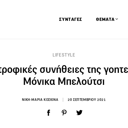
ΣΥΝΤΑΓΕΣ
ΘΕΜΑΤΑ
Απόψεις
LIFESTYLE
Αφιερώματα
τροφικές συνήθειες της γοητ
Ειδήσεις
Έρευνες
Μόνικα Μπελούτσι
Οινοπνευματώ
Παιδί
ΝΙΚΗ-ΜΑΡΙΑ ΚΟΣΚΙΝΑ
20 ΣΕΠΤΕΜΒΡΙΟΥ 2021
Υγεία & Διατρ