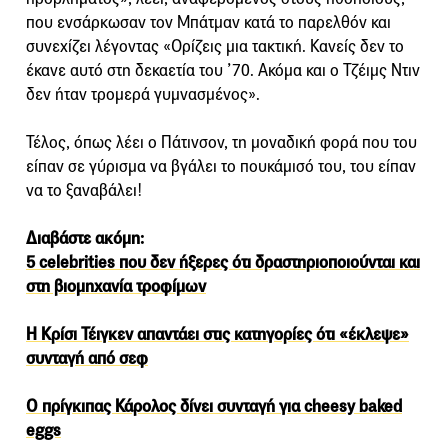
που ενσάρκωσαν τον Μπάτμαν κατά το παρελθόν και
συνεχίζει λέγοντας «Ορίζεις μια τακτική. Κανείς δεν το
έκανε αυτό στη δεκαετία του ’70. Ακόμα και ο Τζέιμς Ντιν
δεν ήταν τρομερά γυμνασμένος».
Τέλος, όπως λέει ο Πάτινσον, τη μοναδική φορά που του
είπαν σε γύρισμα να βγάλει το πουκάμισό του, του είπαν
να το ξαναβάλει!
Διαβάστε ακόμη:
5 celebrities που δεν ήξερες ότι δραστηριοποιούνται και
στη βιομηχανία τροφίμων
Η Κρίσι Τέιγκεν απαντάει στις κατηγορίες ότι «έκλεψε»
συνταγή από σεφ
O πρίγκιπας Κάρολος δίνει συνταγή για cheesy baked
eggs