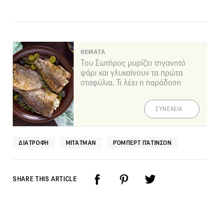
ΘΕΜΑΤΑ
Του Σωτήρος μυρίζει τηγανητό
ψάρι και γλυκαίνουν τα πρώτα
σταφύλια. Τι λέει η παράδοση
ΣΥΝΕΧΕΙΑ
ΔΙΑΤΡΟΦΉ
ΜΠΆΤΜΑΝ
ΡΌΜΠΕΡΤ ΠΆΤΙΝΣΟΝ
SHARE THIS ARTICLE