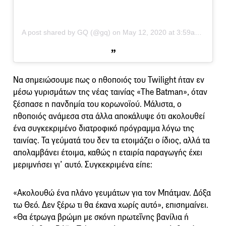
A post shared by GQ (@gq)
on
May 12, 2020 at 3:59am PDT
Να σημειώσουμε πως ο ηθοποιός του Twilight ήταν εν
μέσω γυρισμάτων της νέας ταινίας «The Batman», όταν
ξέσπασε η πανδημία του κορωνοϊού. Μάλιστα, ο
ηθοποιός ανάμεσα στα άλλα αποκάλυψε ότι ακολουθεί
ένα συγκεκριμένο διατροφικό πρόγραμμα λόγω της
ταινίας. Τα γεύματά του δεν τα ετοιμάζει ο ίδιος, αλλά τα
απολαμβάνει έτοιμα, καθώς η εταιρία παραγωγής έχει
μεριμνήσει γι’ αυτό. Συγκεκριμένα είπε:
«Ακολουθώ ένα πλάνο γευμάτων για τον Μπάτμαν. Δόξα
τω Θεό. Δεν ξέρω τι θα έκανα χωρίς αυτό», επισημαίνει.
«Θα έτρωγα βρώμη με σκόνη πρωτεΐνης βανίλια ή