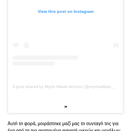
View this post on Instagram
A post shared by Myrto Alikaki Actress (@myrtoalikaki_official)
o
Αυτή τη φορά, μοιράστηκε μαζί μας τη συνταγή της για
ένα από τα πιο αγαπημένα φαγητά μικρών και μεγάλων: