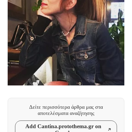
Δείτε περισσότερα άρθρα μας
στα
αποτελέσματα αναζήτησης
Add Cantina.protothema.gr on