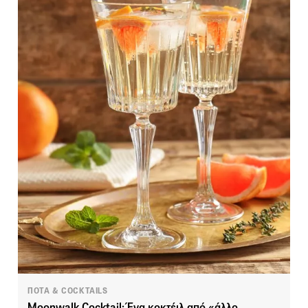
ΠΟΤΑ & COCKTAILS
Moonwalk Cocktail: Ένα κοκτέιλ από «άλλο