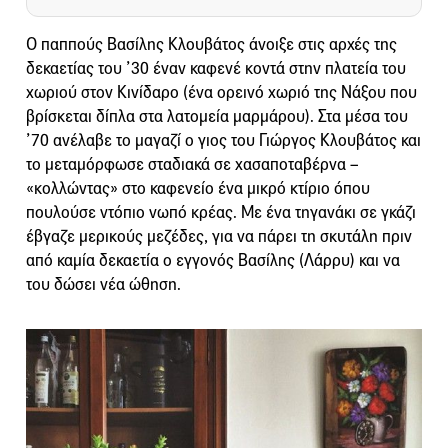
Ο παππούς Βασίλης Κλουβάτος άνοιξε στις αρχές της
δεκαετίας του ’30 έναν καφενέ κοντά στην πλατεία του
χωριού στον Κινίδαρο (ένα ορεινό χωριό της Νάξου που
βρίσκεται δίπλα στα λατομεία μαρμάρου). Στα μέσα του
’70 ανέλαβε το μαγαζί ο γιος του Γιώργος Κλουβάτος και
το μεταμόρφωσε σταδιακά σε χασαποταβέρνα –
«κολλώντας» στο καφενείο ένα μικρό κτίριο όπου
πουλούσε ντόπιο νωπό κρέας. Mε ένα τηγανάκι σε γκάζι
έβγαζε μερικούς μεζέδες, για να πάρει τη σκυτάλη πριν
από καμία δεκαετία ο εγγονός Βασίλης (Λάρρυ) και να
του δώσει νέα ώθηση.