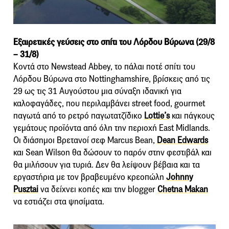
Εξαιρετικές γεύσεις στο σπίτι του Λόρδου Βύρωνα (29/8
– 31/8)
Κοντά στο Newstead Abbey, το πάλαι ποτέ σπίτι του
Λόρδου Βύρωνα στο Nottinghamshire, βρίσκεις από τις
29 ως τις 31 Αυγούστου μια σύναξη ιδανική για
καλοφαγάδες, που περιλαμβάνει street food, gourmet
παγωτά από το ρετρό παγωτατζίδικο
Lottie’s
και πάγκους
γεμάτους προϊόντα από όλη την περιοχή East Midlands.
Οι διάσημοι Βρετανοί σεφ Marcus Bean,
Dean Edwards
και Sean Wilson θα δώσουν το παρόν στην φεστιβάλ και
θα μιλήσουν για τυριά. Δεν θα λείψουν βέβαια και τα
εργαστήρια με τον βραβευμένο κρεοπώλη
Johnny
Pusztai
να δείχνει κοπές και την blogger
Chetna Makan
να εστιάζει στα ψησίματα.