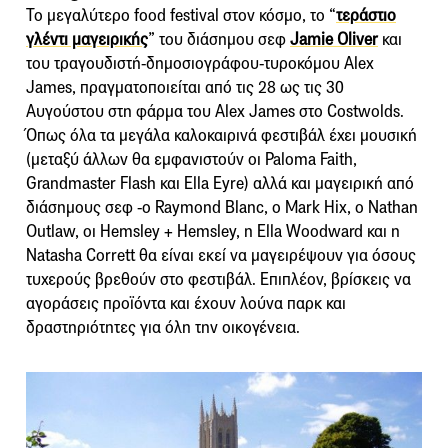
Το μεγαλύτερο food festival στον κόσμο, το “
τεράστιο
γλέντι μαγειρικής
” του διάσημου σεφ
Jamie Oliver
και
του τραγουδιστή-δημοσιογράφου-τυροκόμου Alex
James, πραγματοποιείται από τις 28 ως τις 30
Αυγούστου στη φάρμα του Alex James στο Costwolds.
Όπως όλα τα μεγάλα καλοκαιρινά φεστιβάλ έχει μουσική
(μεταξύ άλλων θα εμφανιστούν οι Paloma Faith,
Grandmaster Flash και Ella Eyre) αλλά και μαγειρική από
διάσημους σεφ -ο Raymond Blanc, ο Mark Hix, ο Nathan
Outlaw, οι Hemsley + Hemsley, η Ella Woodward και η
Natasha Corrett θα είναι εκεί να μαγειρέψουν για όσους
τυχερούς βρεθούν στο φεστιβάλ. Επιπλέον, βρίσκεις να
αγοράσεις προϊόντα και έχουν λούνα παρκ και
δραστηριότητες για όλη την οικογένεια.