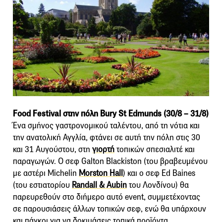
Food Festival στην πόλη Bury St Edmunds (30/8 – 31/8)
Ένα σμήνος γαστρονομικού ταλέντου, από τη νότια και
την ανατολική Αγγλία, φτάνει σε αυτή την πόλη στις 30
και 31 Αυγούστου, στη
γιορτή
τοπικών σπεσιαλιτέ και
παραγωγών. Ο σεφ Galton Blackiston (του βραβευμένου
με αστέρι Michelin
Morston Hall
) και ο σεφ Ed Baines
(του εστιατορίου
Randall & Aubin
του Λονδίνου) θα
παρευρεθούν στο διήμερο αυτό event, συμμετέχοντας
σε παρουσιάσεις άλλων τοπικών σεφ, ενώ θα υπάρχουν
και πάγκοι για να δοκιμάσεις τοπικά προϊόντα.