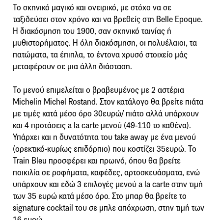
Το σκηνικό μαγικό και ονειρικό, με στόχο να σε
ταξιδεύσει στον χρόνο και να βρεθείς στη Belle Epoque.
H διακόσμηση του 1900, σαν σκηνικό ταινίας ή
μυθιστορήματος. Η όλη διακόσμηση, οι πολυέλαιοι, τα
πατώματα, τα έπιπλα, το έντονα χρυσό στοιχείο μάς
μεταφέρουν σε μια άλλη διάσταση.
Το μενού επιμελείται ο βραβευμένος με 2 αστέρια
Michelin Michel Rostand. Στον κατάλογο θα βρείτε πιάτα
με τιμές κατά μέσο όρο 30ευρώ/ πιάτο αλλά υπάρχουν
και 4 προτάσεις a la carte μενού (49-110 το καθένα).
Υπάρχει και η δυνατότητα του take away με ένα μενού
(ορεκτικό-κυρίως επιδόρπιο) που κοστίζει 35ευρώ. Το
Train Bleu προσφέρει και πρωινό, όπου θα βρείτε
ποικιλία σε ροφήματα, καφέδες, αρτοσκευάσματα, ενώ
υπάρχουν και εδώ 3 επιλογές μενού a la carte στην τιμή
των 35 ευρώ κατά μέσο όρο. Στο μπαρ θα βρείτε το
signature cocktail του σε μπλε απόχρωση, στην τιμή των
16 ευρώ.