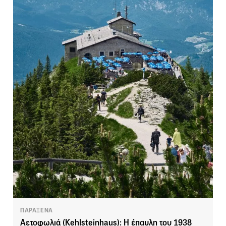
ΠΑΡΑΞΕΝΑ
Αετοφωλιά (Kehlsteinhaus): Η έπαυλη του 1938