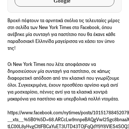
Google
Βροχή πέφτουν τα αρνητικά σχόλια τις τελευταίες μέρες
στη σελίδα των New York Times στο Facebook, όπου
ανέβηκε μία συνταγή για παστίτσιο που θα έκανε κάθε
παραδοσιακή Ελληνίδα μαγείρισσα να χάσει τον ύπνο
της!
Οι New York Times που λέτε αποφάσισαν να
δημοσιεύσουν μία συνταγή για παστίτσιο, σε κάπως
διαφορετική απόδοση από την κλασική που γνωρίζουμε
όλοι. Συγκεκριμένα, έχουν προσθέσει αρνίσιο κιμά αντί
για μοσχαρίσιο, πέννες αντί για τα κλασικά χοντρά
μακαρόνια για παστίτσιο και υπερβολικά πολλή ντομάτα.
https://www.facebook.com/nytimes/posts/1015178845207
__xts__%5B0%5D=68.ARCcLw9nnpeBAQgVwI2Sgc8bnaaX
tLC00L8yHvgCItlFBCaYuET3UTD43TOjFqQdY9Y8VIES4SOQ3