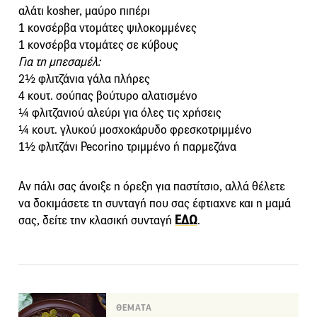
αλάτι kosher, μαύρο πιπέρι
1 κονσέρβα ντομάτες ψιλοκομμένες
1 κονσέρβα ντομάτες σε κύβους
Για τη μπεσαμέλ:
2½ φλιτζάνια γάλα πλήρες
4 κουτ. σούπας βούτυρο αλατισμένο
¼ φλιτζανιού αλεύρι για όλες τις χρήσεις
¼ κουτ. γλυκού μοσχοκάρυδο φρεσκοτριμμένο
1½ φλιτζάνι Pecorino τριμμένο ή παρμεζάνα
Αν πάλι σας άνοιξε η όρεξη για παστίτσιο, αλλά θέλετε
να δοκιμάσετε τη συνταγή που σας έφτιαχνε και η μαμά
σας, δείτε την κλασική συνταγή
ΕΔΩ
.
ΘΕΜΑΤΑ