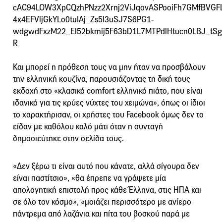
cAC94LOW3XpCQzhPNzz2Xrnj2ViJqovASPooiFh7GMfBVGF
4x4EFVljGkYLo0tuIAj_Zs5l3uSJ7S6PG1-
wdgwdFxzM22_El52bkmij5F63bD1L7MTPdlHtucn0LBJ_tS
R
Και μπορεί η πρόθεση τους να μην ήταν να προσβάλουν
την ελληνική κουζίνα, παρουσιάζοντας τη δική τους
εκδοχή στο «κλασικό comfort ελληνικό πιάτο, που είναι
ιδανικό για τις κρύες νύχτες του χειμώνα», όπως οι ίδιοι
το χαρακτήρισαν, οι χρήστες του Facebook όμως δεν το
είδαν με καθόλου καλό μάτι όταν η συνταγή
δημοσιεύτηκε στην σελίδα τους.
«Δεν ξέρω τι είναι αυτό που κάνατε, αλλά σίγουρα δεν
είναι παστίτσιο», «θα έπρεπε να γράψετε μία
απολογητική επιστολή προς κάθε Έλληνα, στις ΗΠΑ και
σε όλο τον κόσμο», «μοιάζει περισσότερο με ανίερο
πάντρεμα από λαζάνια και πίτα του βοσκού παρά με