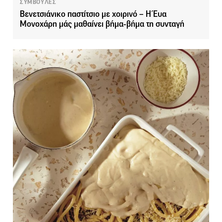
ΣΥΜΒΟΥΛΕΣ
Βενετσιάνικο παστίτσιο με χοιρινό – Η Έυα
Μονοχάρη μάς μαθαίνει βήμα-βήμα τη συνταγή